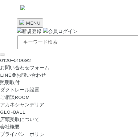
コ
ン
テ
MENU
ン
ツ
に
ス
キ
0120‒510692
ッ
お問い合わせフォーム
プ
LINE＠お問い合わせ
す
照明取付
る
ダクトレール設置
ご相談ROOM
アカネシャンデリア
GLO-BALL
店頭受取について
会社概要
プライバシーポリシー