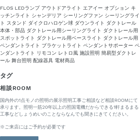
FLOS
LEDランプ
アウトドアライト
エアイー
オプション
キ
ッチンライト
シャンデリア
シーリングファン
シーリングライ
ト
スタンド
ダイクロハロゲン球
ダウンライト
ダクトレール
本体・部品
ダクトレール用シーリングライト
ダクトレール用
スポットライト
ダクトレール用ベースライト
ダクトレール用
ペンダントライト
ブラケットライト
ペンダントサポーター
ペ
ンダントライト
リモコン
レトロ風
施設照明
簡易型ダクトレ
ール
舞台照明
配線器具
電材商品
タグ
相談ROOM
国内外の1点モノの照明の展示照明工事ご相談など相談ROOMにて
承ります。照明一筋20年以上の照国電機だからできる1軒まるまる
工事などしょうめいのことならなんでも聞きにきてください。
※ご来店にはご予約が必要です