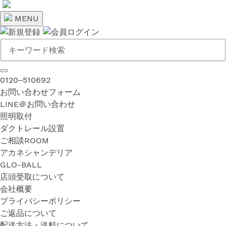
コ
ン
MENU
テ
ン
ツ
に
ス
0120‒510692
キ
お問い合わせフォーム
ッ
LINE＠お問い合わせ
プ
照明取付
す
ダクトレール設置
る
ご相談ROOM
アカネシャンデリア
GLO-BALL
店頭受取について
会社概要
プライバシーポリシー
ご返品について
配送方法・送料について