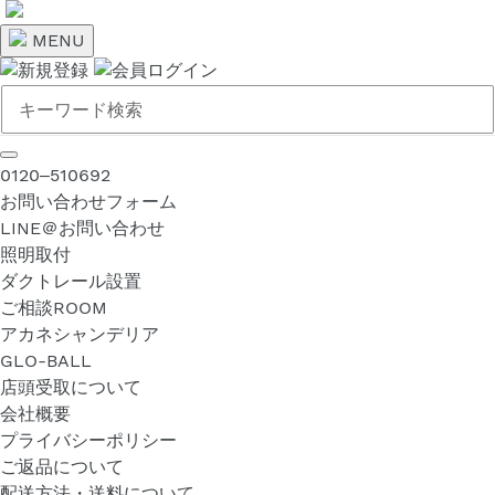
コ
ン
MENU
テ
ン
ツ
に
ス
0120‒510692
キ
お問い合わせフォーム
ッ
LINE＠お問い合わせ
プ
照明取付
す
ダクトレール設置
る
ご相談ROOM
アカネシャンデリア
GLO-BALL
店頭受取について
会社概要
プライバシーポリシー
ご返品について
配送方法・送料について