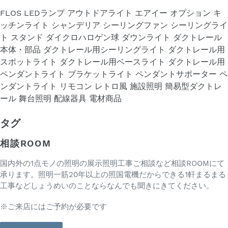
FLOS
LEDランプ
アウトドアライト
エアイー
オプション
キ
ッチンライト
シャンデリア
シーリングファン
シーリングライ
ト
スタンド
ダイクロハロゲン球
ダウンライト
ダクトレール
本体・部品
ダクトレール用シーリングライト
ダクトレール用
スポットライト
ダクトレール用ベースライト
ダクトレール用
ペンダントライト
ブラケットライト
ペンダントサポーター
ペ
ンダントライト
リモコン
レトロ風
施設照明
簡易型ダクトレ
ール
舞台照明
配線器具
電材商品
タグ
相談ROOM
国内外の1点モノの照明の展示照明工事ご相談など相談ROOMにて
承ります。照明一筋20年以上の照国電機だからできる1軒まるまる
工事などしょうめいのことならなんでも聞きにきてください。
※ご来店にはご予約が必要です