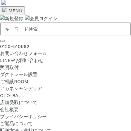
コ
ン
MENU
テ
ン
ツ
に
ス
0120‒510692
キ
お問い合わせフォーム
ッ
LINE＠お問い合わせ
プ
照明取付
す
ダクトレール設置
る
ご相談ROOM
アカネシャンデリア
GLO-BALL
店頭受取について
会社概要
プライバシーポリシー
ご返品について
配送方法・送料について