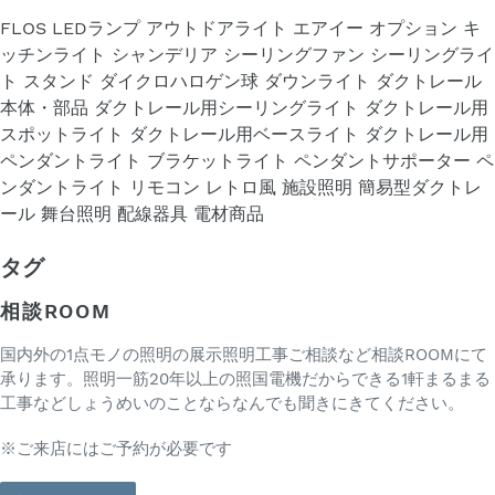
FLOS
LEDランプ
アウトドアライト
エアイー
オプション
キ
ッチンライト
シャンデリア
シーリングファン
シーリングライ
ト
スタンド
ダイクロハロゲン球
ダウンライト
ダクトレール
本体・部品
ダクトレール用シーリングライト
ダクトレール用
スポットライト
ダクトレール用ベースライト
ダクトレール用
ペンダントライト
ブラケットライト
ペンダントサポーター
ペ
ンダントライト
リモコン
レトロ風
施設照明
簡易型ダクトレ
ール
舞台照明
配線器具
電材商品
タグ
相談ROOM
国内外の1点モノの照明の展示照明工事ご相談など相談ROOMにて
承ります。照明一筋20年以上の照国電機だからできる1軒まるまる
工事などしょうめいのことならなんでも聞きにきてください。
※ご来店にはご予約が必要です