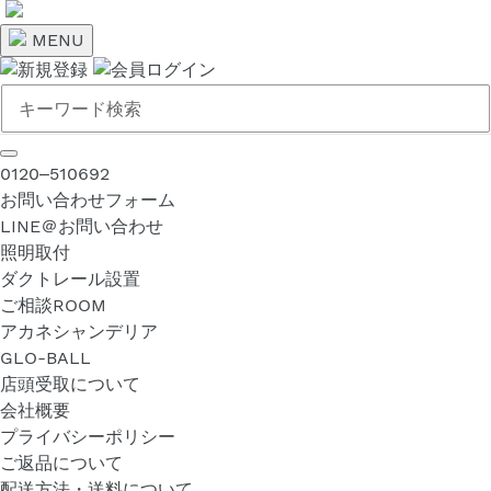
コ
ン
MENU
テ
ン
ツ
に
ス
0120‒510692
キ
お問い合わせフォーム
ッ
LINE＠お問い合わせ
プ
照明取付
す
ダクトレール設置
る
ご相談ROOM
アカネシャンデリア
GLO-BALL
店頭受取について
会社概要
プライバシーポリシー
ご返品について
配送方法・送料について