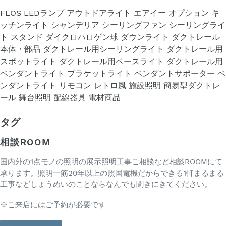
FLOS
LEDランプ
アウトドアライト
エアイー
オプション
キ
ッチンライト
シャンデリア
シーリングファン
シーリングライ
ト
スタンド
ダイクロハロゲン球
ダウンライト
ダクトレール
本体・部品
ダクトレール用シーリングライト
ダクトレール用
スポットライト
ダクトレール用ベースライト
ダクトレール用
ペンダントライト
ブラケットライト
ペンダントサポーター
ペ
ンダントライト
リモコン
レトロ風
施設照明
簡易型ダクトレ
ール
舞台照明
配線器具
電材商品
タグ
相談ROOM
国内外の1点モノの照明の展示照明工事ご相談など相談ROOMにて
承ります。照明一筋20年以上の照国電機だからできる1軒まるまる
工事などしょうめいのことならなんでも聞きにきてください。
※ご来店にはご予約が必要です