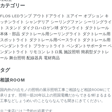
カテゴリー
FLOS
LEDランプ
アウトドアライト
エアイー
オプション
キ
ッチンライト
シャンデリア
シーリングファン
シーリングライ
ト
スタンド
ダイクロハロゲン球
ダウンライト
ダクトレール
本体・部品
ダクトレール用シーリングライト
ダクトレール用
スポットライト
ダクトレール用ベースライト
ダクトレール用
ペンダントライト
ブラケットライト
ペンダントサポーター
ペ
ンダントライト
リモコン
レトロ風
施設照明
簡易型ダクトレ
ール
舞台照明
配線器具
電材商品
タグ
相談ROOM
国内外の1点モノの照明の展示照明工事ご相談など相談ROOMにて
承ります。照明一筋20年以上の照国電機だからできる1軒まるまる
工事などしょうめいのことならなんでも聞きにきてください。
※ご来店にはご予約が必要です