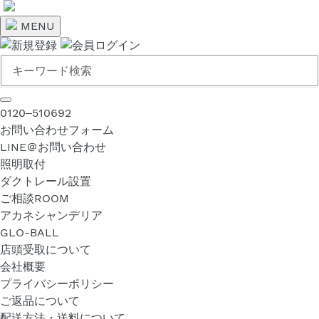
コ
ン
MENU
テ
ン
ツ
に
ス
0120‒510692
キ
お問い合わせフォーム
ッ
LINE＠お問い合わせ
プ
照明取付
す
ダクトレール設置
る
ご相談ROOM
アカネシャンデリア
GLO-BALL
店頭受取について
会社概要
プライバシーポリシー
ご返品について
配送方法・送料について