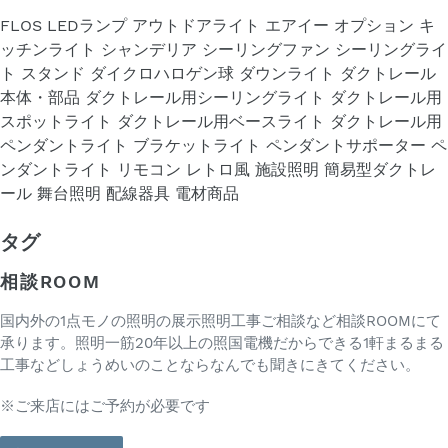
FLOS
LEDランプ
アウトドアライト
エアイー
オプション
キ
ッチンライト
シャンデリア
シーリングファン
シーリングライ
ト
スタンド
ダイクロハロゲン球
ダウンライト
ダクトレール
本体・部品
ダクトレール用シーリングライト
ダクトレール用
スポットライト
ダクトレール用ベースライト
ダクトレール用
ペンダントライト
ブラケットライト
ペンダントサポーター
ペ
ンダントライト
リモコン
レトロ風
施設照明
簡易型ダクトレ
ール
舞台照明
配線器具
電材商品
タグ
相談ROOM
国内外の1点モノの照明の展示照明工事ご相談など相談ROOMにて
承ります。照明一筋20年以上の照国電機だからできる1軒まるまる
工事などしょうめいのことならなんでも聞きにきてください。
※ご来店にはご予約が必要です