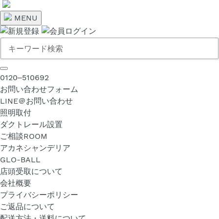
コ
ン
MENU
テ
ン
ツ
に
ス
0120‒510692
キ
お問い合わせフォーム
ッ
LINE＠お問い合わせ
プ
照明取付
す
ダクトレール設置
る
ご相談ROOM
アカネシャンデリア
GLO-BALL
店頭受取について
会社概要
プライバシーポリシー
ご返品について
配送方法・送料について